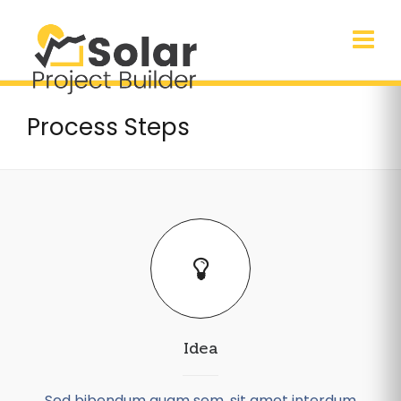
Process Steps
Idea
Sed bibendum quam sem, sit amet interdum